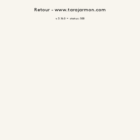
Retour - www.tarajarmon.com
-
v. 3.16.0
status: 500